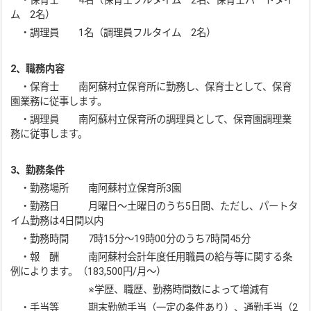
・保育士 4名（保育士フルタイム 2名、保育士パートタイ
ム 2名）
・調理員 1名（調理員フルタイム 2名）
2、職務内容
・保育士 南阿蘇村立保育所に勤務し、保育士として、保育
園業務に従事します。
・調理員 南阿蘇村立保育所の調理員として、保育園調理業
務に従事します。
3、勤務条件
・勤務場所 南阿蘇村立保育所3園
・勤務日 月曜日～土曜日のうち5日間、ただし、パートタ
イム勤務は4日間以内
・勤務時間 7時15分～19時00分のうち7時間45分
・報 酬 南阿蘇村会計年度任用職員の給与等に関する条
例によります。（183,500円/月～）
※学歴、職歴、勤務時間数によって増減有
・手当等 期末勤勉手当（一定の条件あり）、通勤手当（2