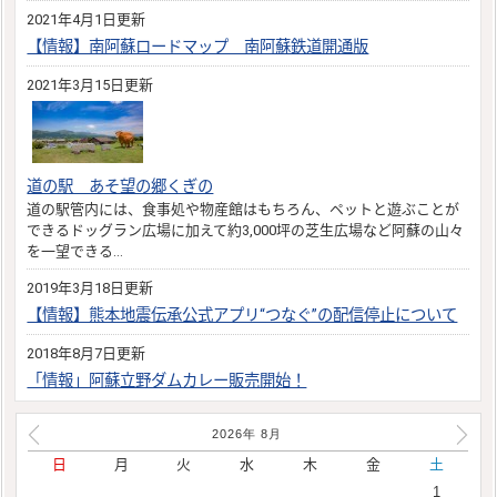
2021年4月1日更新
【情報】南阿蘇ロードマップ 南阿蘇鉄道開通版
2021年3月15日更新
道の駅 あそ望の郷くぎの
道の駅管内には、食事処や物産館はもちろん、ペットと遊ぶことが
できるドッグラン広場に加えて約3,000坪の芝生広場など阿蘇の山々
を一望できる…
2019年3月18日更新
【情報】熊本地震伝承公式アプリ“つなぐ”の配信停止について
2018年8月7日更新
「情報」阿蘇立野ダムカレー販売開始！
2026年
8
月
日
月
火
水
木
金
土
1