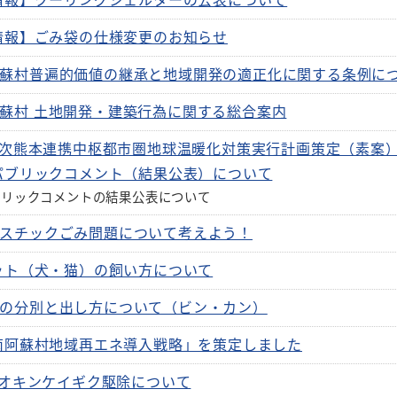
情報】クーリングシェルターの公表について
情報】ごみ袋の仕様変更のお知らせ
蘇村普遍的価値の継承と地域開発の適正化に関する条例に
蘇村 土地開発・建築行為に関する総合案内
2次熊本連携中枢都市圏地球温暖化対策実行計画策定（素案
パブリックコメント（結果公表）について
ブリックコメントの結果公表について
スチックごみ問題について考えよう！
ット（犬・猫）の飼い方について
の分別と出し方について（ビン・カン）
南阿蘇村地域再エネ導入戦略」を策定しました
オキンケイギク駆除について