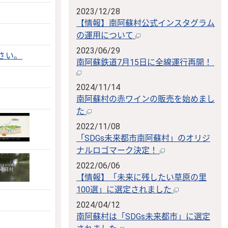
2023/12/28
【情報】南阿蘇村公式インスタグラム
の運用について
2023/06/29
さい。
南阿蘇鉄道7月15日に全線運行再開！
2024/11/14
南阿蘇村の赤ワインの販売を始めまし
た
2022/11/08
「SDGs未来都市南阿蘇村」のオリジ
ナルロゴマーク決定！
2022/06/06
【情報】「未来に残したい草原の里
100選」に選定されました
2024/04/12
南阿蘇村は「SDGs未来都市」に選定