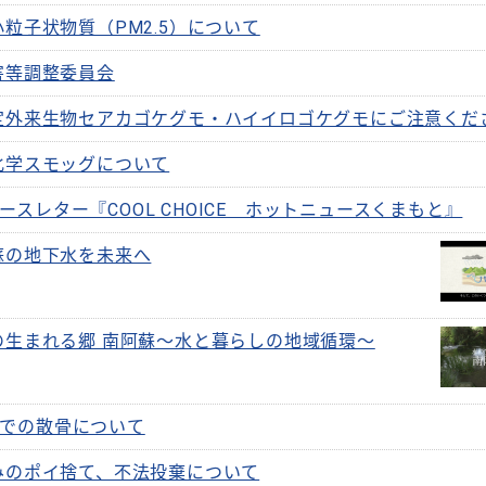
小粒子状物質（PM2.5）について
害等調整委員会
定外来生物セアカゴケグモ・ハイイロゴケグモにご注意くだ
化学スモッグについて
ースレター『COOL CHOICE ホットニュースくまもと』
蘇の地下水を未来へ
の生まれる郷 南阿蘇～水と暮らしの地域循環～
での散骨について
みのポイ捨て、不法投棄について