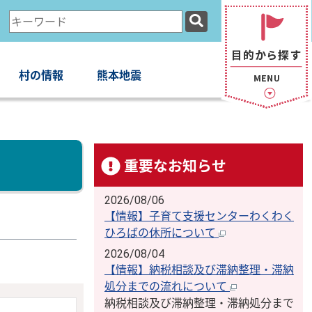
検
索
キ
ー
村の情報
熊本地震
ワ
ー
ド
重要なお知らせ
2026/08/06
【情報】子育て支援センターわくわく
ひろばの休所について
2026/08/04
【情報】納税相談及び滞納整理・滞納
処分までの流れについて
納税相談及び滞納整理・滞納処分まで