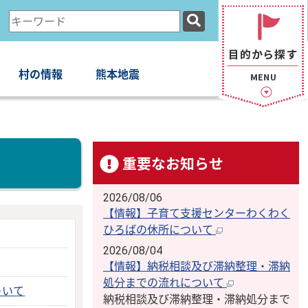
検
索
キ
ー
村の情報
熊本地震
ワ
ー
ド
重要なお知らせ
2026/08/06
【情報】子育て支援センターわくわく
ひろばの休所について
2026/08/04
【情報】納税相談及び滞納整理・滞納
処分までの流れについて
ついて
納税相談及び滞納整理・滞納処分まで