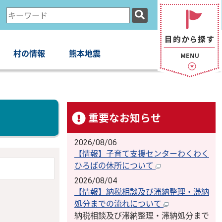
検
索
キ
ー
村の情報
熊本地震
ワ
ー
ド
重要なお知らせ
2026/08/06
【情報】子育て支援センターわくわく
ひろばの休所について
2026/08/04
【情報】納税相談及び滞納整理・滞納
処分までの流れについて
納税相談及び滞納整理・滞納処分まで