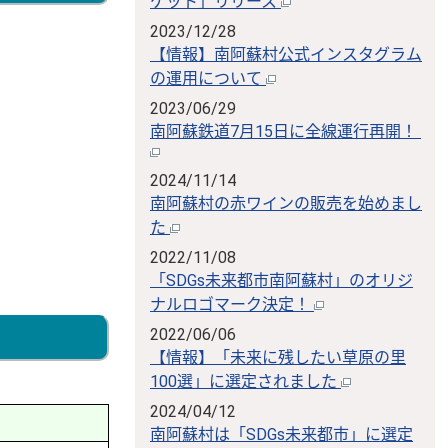
ケット」リリース
2023/12/28
【情報】南阿蘇村公式インスタグラム
の運用について
2023/06/29
南阿蘇鉄道7月15日に全線運行再開！
2024/11/14
南阿蘇村の赤ワインの販売を始めまし
た
2022/11/08
「SDGs未来都市南阿蘇村」のオリジ
ナルロゴマーク決定！
2022/06/06
【情報】「未来に残したい草原の里
100選」に選定されました
2024/04/12
南阿蘇村は「SDGs未来都市」に選定