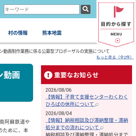
検
索
キ
ー
村の情報
熊本地震
ワ
ー
ン動画制作業務に係る公募型プロポーザルの実施について
ド
もっと見る（全2件）
ン動画
重要なお知らせ
2026/08/06
【情報】子育て支援センターわくわく
ひろばの休所について
2026/08/04
【情報】納税相談及び滞納整理・滞納
南阿蘇鉄道や
処分までの流れについて
のために、本
納税相談及び滞納整理・滞納処分まで