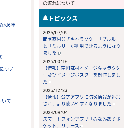
の流れについて
トピックス
令和6年
2026/07/09
南阿蘇村公式キャラクター「ブルル」
と「ミルリ」が利用できるようになり
ました
て
2026/03/18
【情報】南阿蘇村イメージキャラクタ
行につい
ー及びイメージポスターを制作しまし
た
2025/12/23
【情報】公式アプリに防災情報が追加
ついて
され、より使いやすくなりました
2024/09/04
スマートフォンアプリ「みなみあそポ
～
ケット」リリース