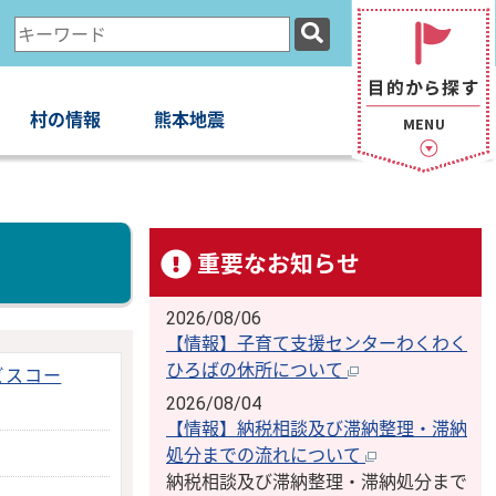
検
索
キ
ー
村の情報
熊本地震
ワ
ー
ド
重要なお知らせ
2026/08/06
【情報】子育て支援センターわくわく
ひろばの休所について
ビスコー
2026/08/04
【情報】納税相談及び滞納整理・滞納
処分までの流れについて
納税相談及び滞納整理・滞納処分まで