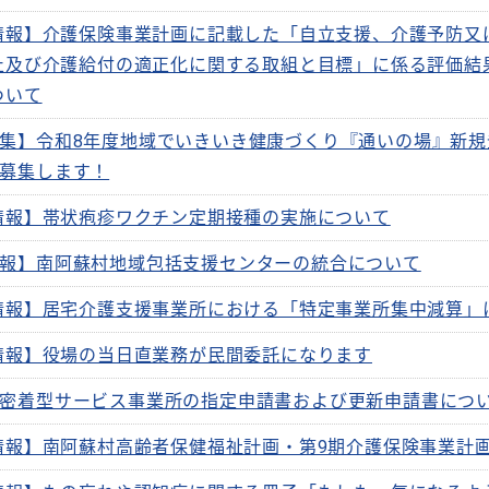
情報】介護保険事業計画に記載した「自立支援、介護予防又
止及び介護給付の適正化に関する取組と目標」に係る評価結
ついて
集】令和8年度地域でいきいき健康づくり『通いの場』新規
募集します！
情報】帯状疱疹ワクチン定期接種の実施について
報】南阿蘇村地域包括支援センターの統合について
情報】居宅介護支援事業所における「特定事業所集中減算」
情報】役場の当日直業務が民間委託になります
密着型サービス事業所の指定申請書および更新申請書につ
情報】南阿蘇村高齢者保健福祉計画・第9期介護保険事業計