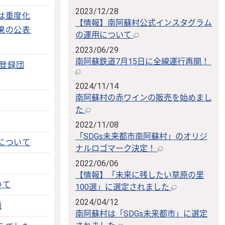
2023/12/28
は重度化
【情報】南阿蘇村公式インスタグラム
果の公表
の運用について
2023/06/29
南阿蘇鉄道7月15日に全線運行再開！
登録団
2024/11/14
南阿蘇村の赤ワインの販売を始めまし
た
2022/11/08
「SDGs未来都市南阿蘇村」のオリジ
について
ナルロゴマーク決定！
2022/06/06
【情報】「未来に残したい草原の里
いて
100選」に選定されました
2024/04/12
画
南阿蘇村は「SDGs未来都市」に選定