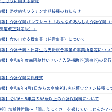
きこもりに関する情報
情報】帯状疱疹ワクチン定期接種のお知らせ
情報】介護保険パンフレット「みんなのあんしん介護保険（
月制度改正対応版）」
情報】食の自立支援事業（任意事業）について
情報】介護予防・日常生活支援総合事業の事業所指定につい
情報】令和8年度南阿蘇村いきいき入浴補助券(温泉券)の発
情報】介護保険関係様式
情報】令和8年4月1日からの高齢者肺炎球菌ワクチン接種に
情報】令和6～8年度の65歳以上の介護保険料について
報】加齢性難聴～「聞こえにくさ」を感じていませんか？