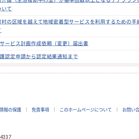
問介護（生活援助中心型）が基準回数以上となるケアプラン
ついて
町村の区域を越えて地域密着型サービスを利用するための手
て
サービス計画作成依頼（変更）届出書
護認定申請から認定結果通知まで
情報の保護
｜
免責事項
｜
このホームページについて
｜
お問い
4337