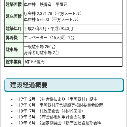
建築面積
車庫棟 鉄骨造 平屋建
庁舎棟 2,371.28（平方メートル）
延床面積
車庫棟 576.00（平方メートル）
建築年月
平成27年9月～平成29年3月
昇降機
エレベーター（15人乗）1台
一般駐車場 250台
駐車場
身障者用駐車場 2台
総事業費
約15.6億円
建設経過概要
H17年 2月 3村合併により「南阿蘇村」誕生
H17年 8月 南阿蘇村庁舎建設等検討委員会設置
H18年 7月 村政座談会（村内9箇所）
H19年 5月 3庁舎跡地利用計画の決定
H19年 6月 2回定例議会「新庁舎建設延期表明