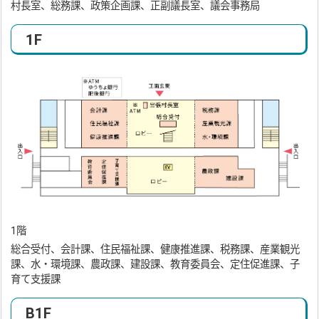
村長室、総務課、政策企画課、正副議長室、議会事務局
1F
1階
総合受付、会計課、住民福祉課、健康推進課、税務課、産業観光
課、水・環境課、農政課、建設課、教育委員会、定住促進課、子
育て支援課
B1F